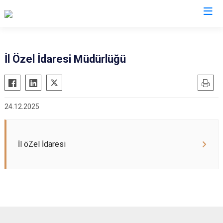
Ağrı
İl Özel İdaresi Müdürlüğü
Diyadin
Doğubayazıt
24.12.2025
Eleşkirt
Hamur
Patnos
İl öZel İdaresi
Taşlıçay
Tutak