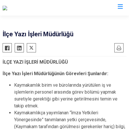
Ağrı
İlçe Yazı İşleri Müdürlüğü
Diyadin
Doğubayazıt
İLÇE YAZI İŞLERİ MÜDÜRLÜĞÜ
Eleşkirt
Hamur
İlçe Yazı İşleri Müdürlüğünün Görevleri Şunlardır:
Patnos
Kaymakamlık birim ve bürolarında yürütülen iş ve
Taşlıçay
işlemlerin personel arasında görev bölümü yapmak
Tutak
suretiyle gerektiği gibi yerine getirilmesini temin ve
takip etmek.
Kaymakamlıkça yayımlanan “İmza Yetkileri
Yönergesinde” tanımlanan yetki çerçevesinde,
(Kaymakam tarafından görülmesi gerekenler hariç) bilgi,