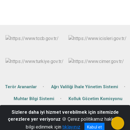
Terör Arananlar
Ağrı Valiliği İhale Yönetim Sistemi
Muhtar Bilgi Sistemi
Kolluk Gözetim Komisyonu
Sizlere daha iyi hizmet verebilmek için sitemizde
Cami Mahallesi Cumhuriyet Caddesi No:45 Tutak/AĞRI
çerezlere yer veriyoruz
🍪 Çerez politikamız hakkında
04724112004
bilgi edinmek için
tıklayınız
Kabul et