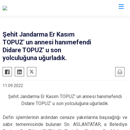
Ağrı
Şehit Jandarma Er Kasım
TOPUZ' un annesi hanımefendi
Diyadin
Didare TOPUZ' u son
Doğubayazıt
yolculuğuna uğurladık.
Eleşkirt
Hamur
Patnos
11.09.2022
Taşlıçay
Şehit Jandarma Er Kasım TOPUZ' un annesi hanımefendi
Tutak
Didare TOPUZ' u son yolculuğuna uğurladık.
Defin işlemlerinin ardından cenaze yakınlarına başsağlığı ve
sabır temennisinde bulunan Sn. ASLANTATAR, a Belediye