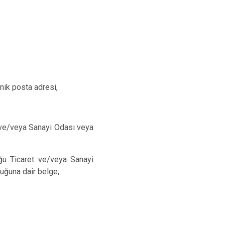
onik posta adresi,
i,
t ve/veya Sanayi Odası veya
uğu Ticaret ve/veya Sanayi
lduğuna dair belge,