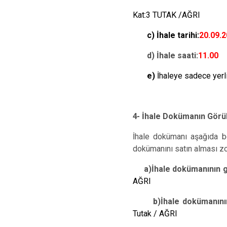
Kat:3 TUTAK /AĞRI
c) İhale tarihi:
20.09.
d) İhale saati:
11.00
e)
İhaleye sadece yerli 
4-
İhale Dokümanın Gör
İhale dokümanı aşağıda bel
dokümanını satın alması zo
a)İhale dokümanının g
AĞRI
b)İhale dokümanının sa
Tutak / AĞRI