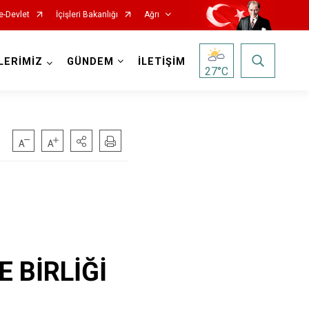
e-Devlet
İçişleri Bakanlığı
Ağrı
LERİMİZ
GÜNDEM
İLETİŞİM
27
°C
 BİRLİĞİ