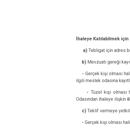
İhaleye Katılabilmek için
a)
Tebligat için adres be
b)
Mevzuatı gereği 
-
Gerçek kişi olması hali
ilgili meslek odasına kayıt
-
Tüzel kişi olması h
Odasından ihaleye ilişkin
i
c)
Teklif vermeye yetki
-
Gerçek kişi olması hali