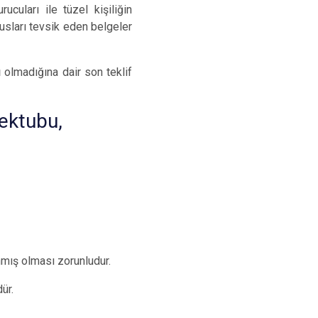
ucuları ile tüzel kişiliğin
sları tevsik eden belgeler
u
olmadığına dair son teklif
mektubu,
nmış olması zorunludur.
ür.