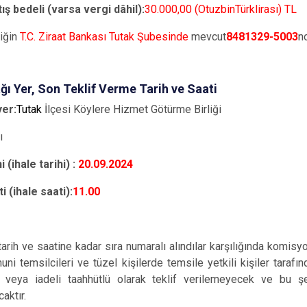
 bedeli (varsa vergi dâhil):
30.000,00 (OtuzbinTürklirası) TL
liğin
T.C. Ziraat Bankası Tutak Şubesinde
mevcut
8481329-5003
no
ağı Yer, Son Teklif Verme Tarih ve Saati
yer:
Tutak
İlçesi Köylere Hizmet Götürme Birliği
ı
 (ihale tarihi) :
20.09.2024
 (ihale saati):
11.00
tarih ve saatine kadar sıra numaralı alındılar karşılığında komisyo
anuni temsilcileri ve tüzel kişilerde temsile yetkili kişiler tara
e veya iadeli taahhütlü olarak teklif verilemeyecek ve bu şek
aktır.