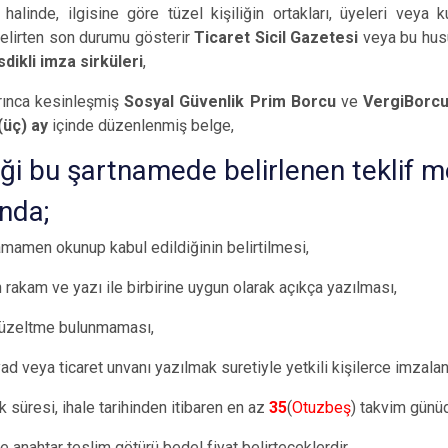
alinde, ilgisine göre tüzel kişiliğin ortakları, üyeleri veya kur
belirten son durumu gösterir
Ticaret Sicil Gazetesi
veya bu husu
sdikli imza sirküleri
,
ınca kesinleşmiş
Sosyal Güvenlik Prim Borcu
ve
VergiBorc
(üç) ay
içinde düzenlenmiş belge,
iği bu şartnamede belirlenen teklif 
nda;
mamen okunup kabul edildiğinin belirtilmesi,
 rakam ve yazı ile birbirine uygun olarak açıkça yazılması,
, düzeltme bulunmaması,
d veya ticaret unvanı yazılmak suretiyle yetkili kişilerce imzala
ik süresi, ihale tarihinden itibaren en az
35
(
Otuzbeş
) takvim günüd
de anahtar teslim götürü bedel fiyat belirteceklerdir.