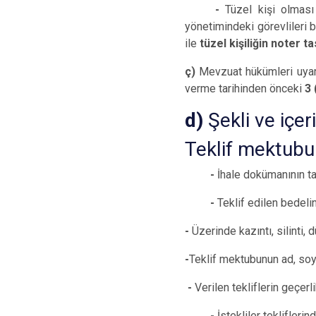
-
Tüzel kişi olması h
yönetimindeki görevlileri 
ile
tüzel kişiliğin noter ta
ç)
Mevzuat hükümleri uyar
verme tarihinden önceki
3 
d)
Şekli ve içer
Teklif mektubu
-
İhale dokümanının ta
-
Teklif edilen bedelin
-
Üzerinde kazıntı, silinti
-
Teklif mektubunun ad, soya
-
Verilen tekliflerin geçerl
-
İstekliler tekliflerin