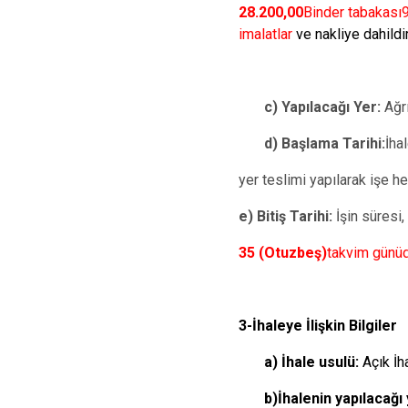
28.200,00
Binder tabakası
imalatlar
ve nakliye dahildir
c) Yapılacağı Yer:
Ağrı 
d) Başlama Tarihi:
İha
yer teslimi yapılarak işe h
e) Bitiş Tarihi:
İşin süresi,
35 (Otuzbeş)
takvim günüd
3-İhaleye İlişkin Bilgiler
a) İhale usulü:
Açık İh
b)İhalenin yapılacağı 