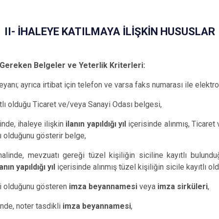
II- İHALEYE KATILMAYA İLİŞKİN HUSUSLAR
 Gereken Belgeler ve Yeterlik Kriterleri:
yanı; ayrıca irtibat için telefon ve varsa faks numarası ile elektr
kayıtlı olduğu Ticaret ve/veya Sanayi Odası belges
nde, ihaleye ilişkin
ilanın yapıldığı yıl
içerisinde alınmış, Ticare
lı olduğunu gösterir belge,
alinde, mevzuatı gereği tüzel kişiliğin siciline kayıtlı bulund
lanın yapıldığı yıl
içerisinde alınmış tüzel kişiliğin sicile kayıtlı o
li olduğunu gösteren
imza beyannamesi
veya
imza sirküleri
,
nde, noter tasdikli
imza beyannamesi
,