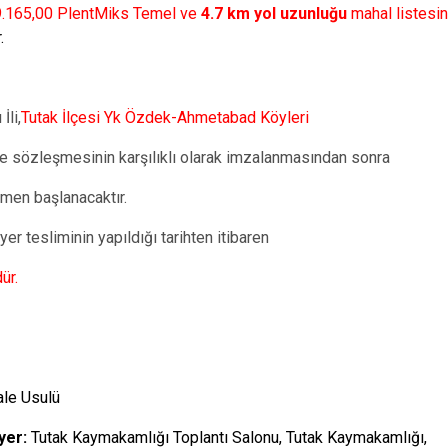
9.165,00 PlentMiks Temel ve
4.7 km yol uzunluğu
mahal listesin
.
İli,
Tutak İlçesi Yk Özdek-Ahmetabad
Köyleri
le sözleşmesinin karşılıklı olarak imzalanmasından sonra
emen başlanacaktır.
 yer tesliminin yapıldığı tarihten itibaren
ür.
ale Usulü
yer:
Tutak Kaymakamlığı Toplantı Salonu, Tutak Kaymakamlığı,