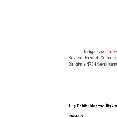
Birliğimizce “
Tuta
Köylere Hizmet Götürme Bi
Birliğimiz 4734 Sayılı Kamu
1
-
İş Sahibi İdareye İlişkin
İdarenin;