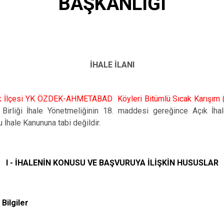
BAŞKANLIĞI
Patnos
Taşlıçay
Tutak
İHALE İLANI
k İlçesi YK ÖZDEK-AHMETABAD
Köyleri
Bitümlü Sıcak Karışım (
rliği İhale Yönetmeliğinin 18. maddesi gereğince Açık İhale 
 İhale Kanununa tabi değildir.
I - İHALENİN KONUSU VE BAŞVURUYA İLİŞKİN HUSUSLAR
 Bilgiler