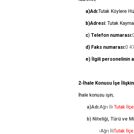
a)Adı:
Tutak Köy
b)Adresi:
Tutak Kaymaka
c
)
Telefon numarası:
d) Faks numarası:
0 4
e) İlgili personelinin a
2-İhale Konusu İşe İlişkin
İhale konusu işin;
a)Adı:
Ağrı İli
Tutak İl
b) Niteliği, Türü ve Mi
-
Ağrı İli
Tutak İl