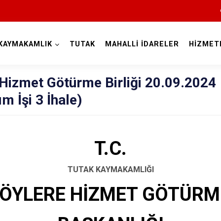
KAYMAKAMLIK
TUTAK
MAHALLİ İDARELER
HİZMET
Ağrı
Hizmet Götürme Birliği 20.09.2024
m İşi 3 İhale)
T.C.
Diyadin
TUTAK KAYMAKAMLIĞI
Doğubayazıt
ÖYLERE HİZMET GÖTÜRME
Eleşkirt
Hamur