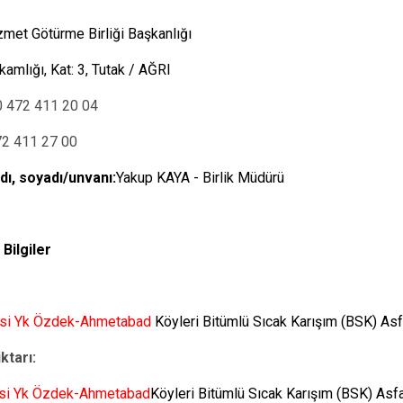
lere Hizmet Götürme Birliği Başkan
mlığı, Kat: 3, Tutak / AĞRI
0 472 411 20 04
72 411 27 00
dı, soyadı/unvanı:
Yakup KAYA - Birlik Müdürü
 Bilgiler
çesi Yk Özdek-Ahmetabad
Köyleri
Bitümlü Sıcak Karışım (BSK) Asfa
ktarı:
çesi Yk Özdek-Ahmetabad
Köyleri Bitümlü Sıcak Karışım (BSK) Asfal